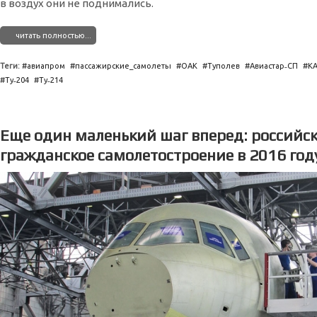
в воздух они не поднимались.
читать полностью...
Теги:
авиапром
пассажирские_самолеты
ОАК
Туполев
Авиастар˗СП
КА
Ту˗204
Ту˗214
Еще один маленький шаг вперед: российс
гражданское самолетостроение в 2016 год