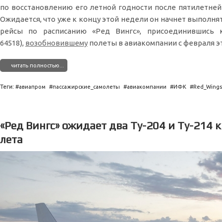
по восстановлению его летной годности после пятилетней
Ожидается, что уже к концу этой недели он начнет выполня
рейсы по расписанию «Ред Вингс», присоединившись к
64518),
возобновившему
полеты в авиакомпании с февраля эт
читать полностью...
Теги:
авиапром
пассажирские_самолеты
авиакомпании
ИФК
Red_Wings
«Ред Вингс» ожидает два Ту-204 и Ту-214 к
лета