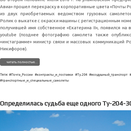
Авиа» прошел перекраску в корпоративные цвета «Почты Р
из двух приобретаемых ведомством грузовых самолетов
Ролик о выкатке с окраски машины с регистрационным номе
получившей имя собственное «Екатерина II», появился на 
youtube (позднее фотографию самолета также опублик
«инстаграмме» министр связи и массовых коммуникаций Р
Никифоров).
читать полностью...
Теги:
Почта_России
контракты_и_поставки
Ту˗204
воздушный_транспорт
транспортные_и_специальные_самолеты
Определилась судьба еще одного Ту-204-3