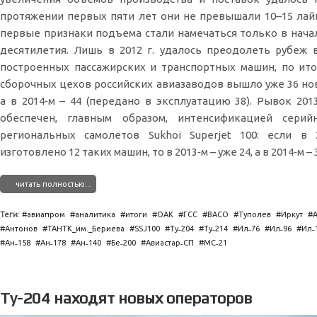
протяжении первых пяти лет они не превышали 10–15 лайн
первые признаки подъема стали намечаться только в нач
десятилетия. Лишь в 2012 г. удалось преодолеть рубеж 
построенных пассажирских и транспортных машин, по итог
сборочных цехов российских авиазаводов вышло уже 36 но
а в 2014‑м – 44 (передано в эксплуатацию 38). Рывок 2013
обеспечен, главным образом, интенсификацией серий
региональных самолетов Sukhoi Superjet 100: если в 
изготовлено 12 таких машин, то в 2013‑м – уже 24, а в 2014‑м – 
читать полностью...
Теги:
авиапром
аналитика
итоги
ОАК
ГСС
ВАСО
Туполев
Иркут
Антонов
ТАНТК_им._Бериева
SSJ100
Ту˗204
Ту˗214
Ил˗76
Ил˗96
Ил˗
Ан˗158
Ан˗178
Ан˗140
Бе˗200
Авиастар˗СП
МС˗21
Ту-204 находят новых операторов