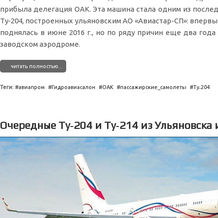
прибыла делегация ОАК. Эта машина стала одним из после
Ту‑204, построенных ульяновским АО «Авиастар-СП»: впервы
поднялась в июне 2016 г., но по ряду причин еще два года
заводском аэродроме.
читать полностью...
Теги:
авиапром
Гидроавиасалон
ОАК
пассажирские_самолеты
Ту˗204
Очередные Ту‑204 и Ту‑214 из Ульяновска 