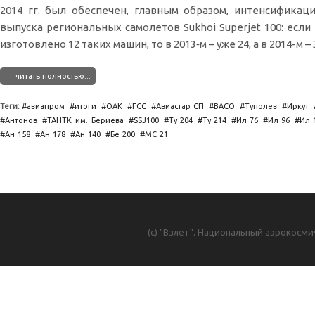
2014 гг. был обеспечен, главным образом, интенсификац
выпуска региональных самолетов Sukhoi Superjet 100: если 
изготовлено 12 таких машин, то в 2013‑м – уже 24, а в 2014-м – 
читать полностью...
Теги:
авиапром
итоги
ОАК
ГСС
Авиастар˗СП
ВАСО
Туполев
Иркут
Антонов
ТАНТК_им._Бериева
SSJ100
Ту˗204
Ту˗214
Ил˗76
Ил˗96
Ил˗
Ан˗158
Ан˗178
Ан˗140
Бе˗200
МС˗21
(с) "Взлёт". Национальный аэрокосми