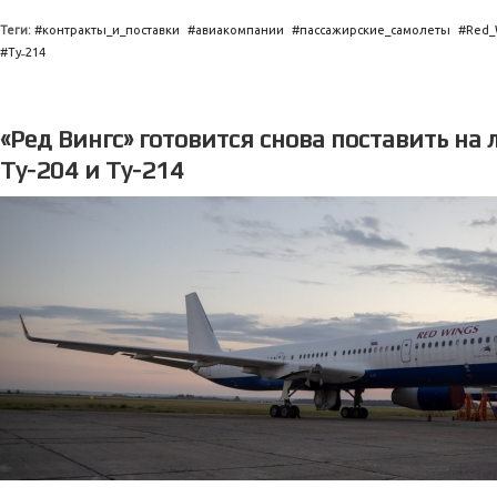
Теги:
контракты_и_поставки
авиакомпании
пассажирские_самолеты
Red_
Ту˗214
«Ред Вингс» готовится снова поставить на
Ту-204 и Ту-214