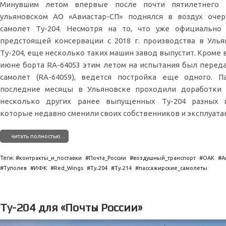
Минувшим летом впервые после почти пятилетнего 
ульяновском АО «Авиастар-СП» поднялся в воздух оче
самолет Ту-204. Несмотря на то, что уже официально
предстоящей консервации с 2018 г. производства в Уль
Ту-204, еще несколько таких машин завод выпустит. Кроме 
июне борта RA-64053 этим летом на испытания был пере
самолет (RA-64059), ведется постройка еще одного. П
последние месяцы в Ульяновске проходили доработки 
несколько других ранее выпущенных Ту-204 разных 
которые недавно сменили своих собственников и эксплуата
читать полностью...
Теги:
контракты_и_поставки
Почта_России
воздушный_транспорт
ОАК
А
Туполев
ИФК
Red_Wings
Ту˗204
Ту˗214
пассажирские_самолеты
Ту-204 для «Почты России»