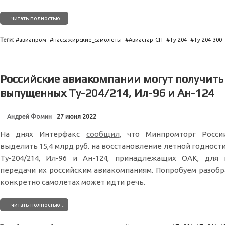
читать полностью...
Теги:
авиапром
пассажирские_самолеты
Авиастар˗СП
Ту˗204
Ту˗204˗300
Российские авиакомпании могут получить
выпущенных Ту-204/214, Ил-96 и Ан-124
Андрей Фомин
27 июня 2022
На днях Интерфакс
сообщил
, что Минпромторг Росси
выделить 15,4 млрд руб. на восстановление летной годност
Ту-204/214, Ил-96 и Ан-124, принадлежащих ОАК, для
передачи их российским авиакомпаниям. Попробуем разобра
конкретно самолетах может идти речь.
читать полностью...