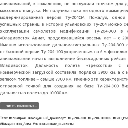
авиакомпаний, к сожалению, не послужили толчком для 
массового выпуска. Не получила пока ни одного коммерчес
модернизированная версия Ту-204СМ. Пожалуй, одной
успешных страниц в истории ульяновских Ту-204 можно с
эксплуатации самолетов модификации Ту-204‑300 в 
«Владивосток Авиа», продолжавшийся восемь лет – с 200
Именно использование дальнемагистральных Ту-204-300,
от базовой версии Ту-204-100 укороченным на 6 м фюзеляж
авиакомпании начать выполнение беспосадочных рейсов
Владивосток. Дальность полета «трехсотки» с м
коммерческой загрузкой составила порядка 5900 км, а с
запасом топлива – свыше 7300 км. Именно эти характерист
отправной точкой для создания на базе Ту-204‑300 би
дальностью полета до 10 000 км.
читать полностью...
Теги:
авиапром
воздушный_транспорт
Ту˗204˗300
Ту˗204
ИФК
СЛО_Рос
Владивосток_Авиа
пассажирские_самолеты