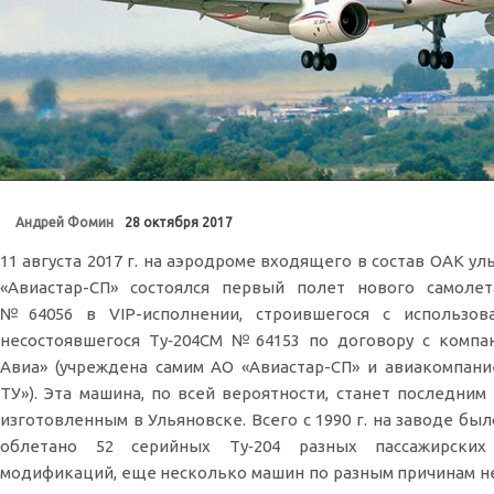
Андрей Фомин
28 октября 2017
11 августа 2017 г. на аэродроме входящего в состав ОАК у
«Авиастар-СП» состоялся первый полет нового самолет
№64056 в VIP-исполнении, строившегося с использов
несостоявшегося Ту‑204СМ №64153 по договору с компа
Авиа» (учреждена самим АО «Авиастар-СП» и авиакомпани
ТУ»). Эта машина, по всей вероятности, станет последним 
изготовленным в Ульяновске. Всего с 1990 г. на заводе бы
облетано 52 серийных Ту‑204 разных пассажирских
модификаций, еще несколько машин по разным причинам не