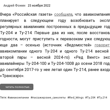
Андрей Фомин
25 ноября 2022
Вчера «Российская газета»
сообщила
, что авиакомпани
планирует в следующем году возобновить эксп
регулярных авиалиниях построенных в предыдущие го
Ту-204 и Ту-214. Первые два из них, после восстанов
годности, могут приступить к перевозкам уже следующ
еще два – осенью (источник «Ведомостей»
говорит
авиакомпании одного Ту-204 и одного Ту-214 весной
второй пары – весной 2024-го). «Ред Вингс» эксп
авиалайнеры Ту-204-100 и Ту-204-100В до осени 2018 года
до сентября 2017-го у нее летал один Ту-214, ранее вхо
«Трансаэро».
читать полностью...
Теги:
авиакомпании
пассажирские_самолеты
Red_Wings
Ту˗204
Ту˗214