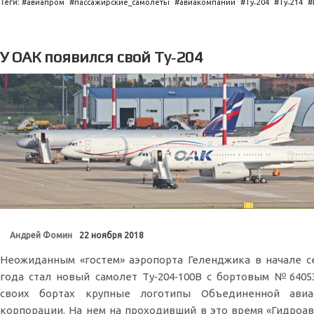
Теги:
авиапром
пассажирские_самолеты
авиакомпании
Ту˗204
Ту˗214
У ОАК появился свой Ту‑204
Андрей Фомин
22 ноября 2018
Неожиданным «гостем» аэропорта Геленджика в начале с
года стал новый самолет Ту‑204‑100В с бортовым №6405
своих бортах крупные логотипы Объединенной авиа
корпорации. На нем на проходивший в это время «Гидроав